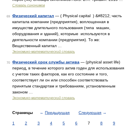
Словарь синонимов
Физический капитал
— ( Physical capital ) &#8212; часть
69
капитала компании (предприятия), воплощенная в
имуществе длительного пользования (типа машин,
оборудования и зданий), коториые используются в
деятельности компании (предприятия). То же:
Вещественный капитал …
Экономико-математический словарь
Физический срок службы актива
— (physical asset life)
70
период, в течение которого актив годен для использования
с учетом таких факторов, как его состояние и того,
соответствует ли он или способен соответствовать
принятым стандартам и требованиям, установленным
законом …
Экономико-математический словарь
Страницы
←
Предыдущая
Следующая
→
1
2
3
4
5
6
7
8
9