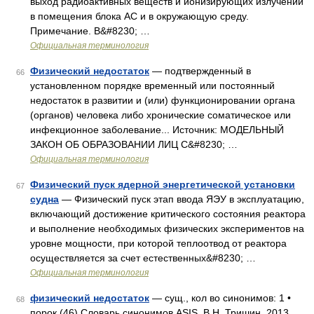
выход радиоактивных веществ и ионизирующих излучений
в помещения блока АС и в окружающую среду.
Примечание. В&#8230; …
Официальная терминология
Физический недостаток
— подтвержденный в
66
установленном порядке временный или постоянный
недостаток в развитии и (или) функционировании органа
(органов) человека либо хронические соматическое или
инфекционное заболевание... Источник: МОДЕЛЬНЫЙ
ЗАКОН ОБ ОБРАЗОВАНИИ ЛИЦ С&#8230; …
Официальная терминология
Физический пуск ядерной энергетической установки
67
судна
— Физический пуск этап ввода ЯЭУ в эксплуатацию,
включающий достижение критического состояния реактора
и выполнение необходимых физических экспериментов на
уровне мощности, при которой теплоотвод от реактора
осуществляется за счет естественных&#8230; …
Официальная терминология
физический недостаток
— сущ., кол во синонимов: 1 •
68
порок (46) Словарь синонимов ASIS. В.Н. Тришин. 2013 …